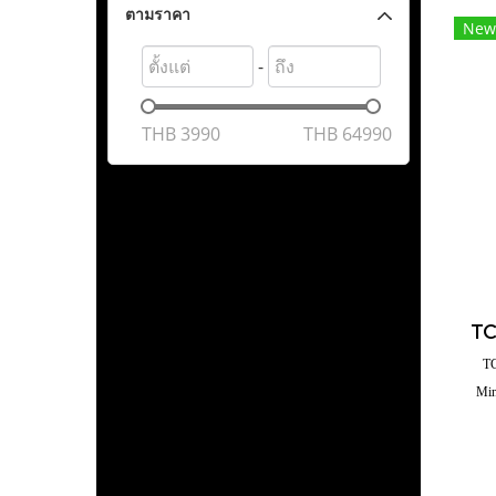
ตามราคา
New
-
THB
3990
THB
64990
T
Min
พร้อ
Lo