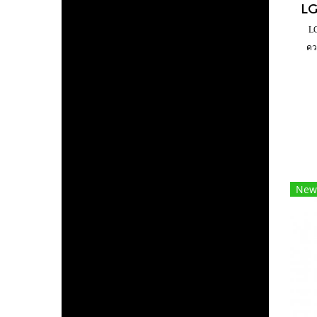
LG
คว
New