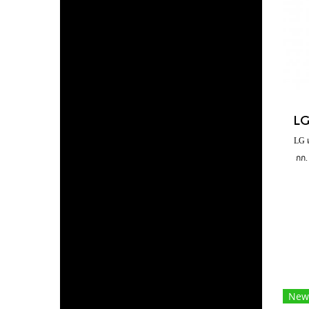
LG เ
กก.
WI
New