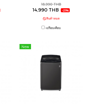
ควบคุม
Smart WI-FI control ควบคุมสั่งงานผ่านสมา
18,990 THB
14,990 THB
ร์ทโฟน
-21%
สินค้าหมด
เปรียบเทียบ
New