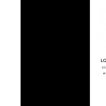
LG 
คว
Sma