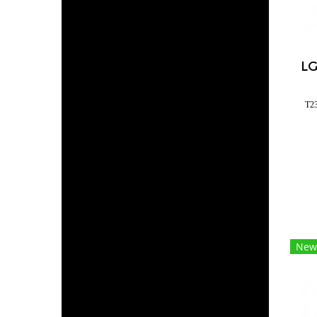
T2
New