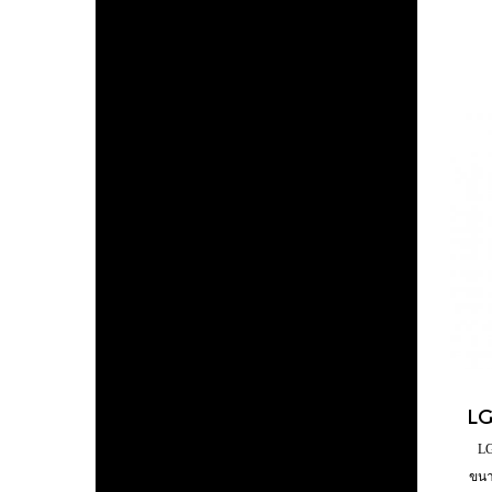
LG
ขนา