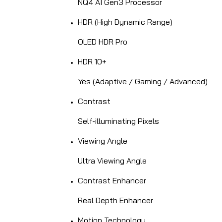
NQ4 AI Gen3 Processor
HDR (High Dynamic Range)
OLED HDR Pro
HDR 10+
Yes (Adaptive / Gaming / Advanced)
Contrast
Self-illuminating Pixels
Viewing Angle
Ultra Viewing Angle
Contrast Enhancer
Real Depth Enhancer
Motion Technology