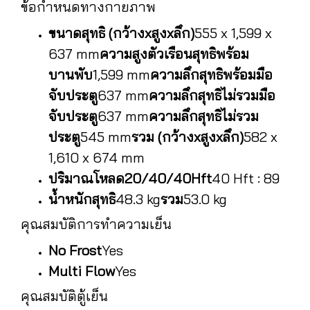
ข้อกำหนดทางกายภาพ
ขนาด
สุทธิ (กว้างxสูงxลึก)
555 x 1,599 x
637 mm
ความสูงตัวเรือนสุทธิพร้อม
บานพับ
1,599 mm
ความลึกสุทธิพร้อมมือ
จับประตู
637 mm
ความลึกสุทธิไม่รวมมือ
จับประตู
637 mm
ความลึกสุทธิไม่รวม
ประตู
545 mm
รวม (กว้างxสูงxลึก)
582 x
1,610 x 674 mm
ปริมาณโหลด
20/40/40Hft
40 Hft : 89
น้ำหนัก
สุทธิ
48.3 kg
รวม
53.0 kg
คุณสมบัติการทำความเย็น
No Frost
Yes
Multi Flow
Yes
คุณสมบัติตู้เย็น