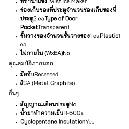
ที่ทำน้ำแข็ง
Twist Ice Maker
ช่องเก็บของที่ประตู
จำนวนช่องเก็บของที่
ประตู
2 ea
Type of Door
Pocket
Transparent
ชั้นวางของ
จำนวนชั้นวางของ
1 ea
Plastic
1
ea
ไฟภายใน (WxEA)
No
คุณสมบัติภายนอก
มือจับ
Recessed
สี
SA (Metal Graphite)
อื่นๆ
สัญญาณเตือนประตู
No
น้ำยาทำความเย็น
R-600a
Cyclopentane Insulation
Yes