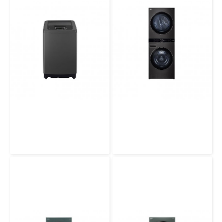
LG เครื่องซักผ้าฝาบน รุ่น T2313VSPB1 ความจุซัก 13 กก. ระบบ Smart Inverter
LG WashTower รุ่น WT2116SHBB ซักผ้าขนาด 21 กก. และอบขนาด 16 กก. ระบบ AI DD™ พร้อม Smart WI-FI control