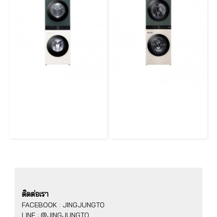
LG Wash Tower รุ่น WT1410NHEG ซักผ้าขนาด 14 กก. และอบผ้าขนาด 10 กก. ระบบ AI DD™ พร้อม Smart WI-FI control ควบคุมสั่งงานผ่านสมาร์ทโฟน
LG WashTower รุ่น WT2116SHEG ซักผ้า 21 กก. และอบ 16 กก. ระบบ AI DD™ พร้อม Smart WI-FI control ควบคุมสั่งงานผ่านสมาร์ทโฟน
ติดต่อเรา
FACEBOOK : JINGJUNGTO
LINE : @JINGJUNGTO