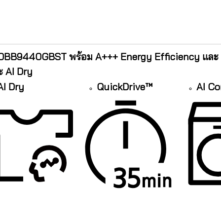
BB9440GBST พร้อม A+++ Energy Efficiency และ A
ะ AI Dry
AI Dry
QuickDrive™
AI Co