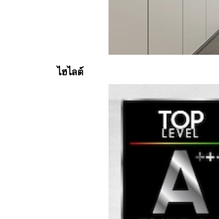
ไฮไลต์