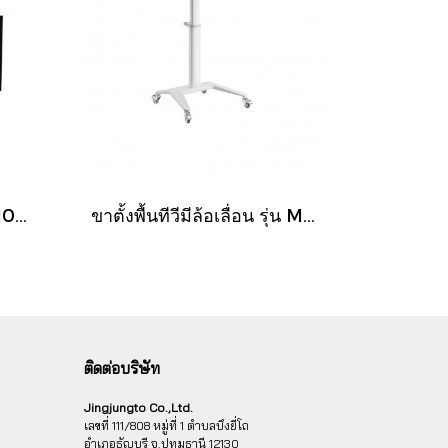
ขาแขวนทีวี ขนาด 60″- 100″ รุ่น V4H (เหล็กหนาพิเศษ ปรับก้มได้ 20 องศา)
ขาตั้งพื้นทีวีมีล้อเลื่อน รุ่น MT-F9200 วัสดุเหล็ก {สีขาว}
ติดต่อบริษัท
Jingjungto Co.,Ltd.
เลขที่ 111/808 หมู่ที่ 1 ตำบลบึงยี่โถ
อำเภอธัญบุรี จ.ปทุมธานี 12130