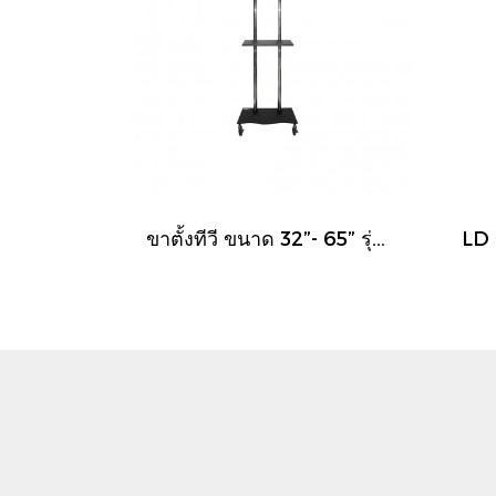
ขาตั้งทีวี ขนาด 32”- 65” รุ่น LD-V9 (มีล้อเลื่อน ปรับระดับทีวีได้ตลอดเสา พร้อมชั้นวาง)