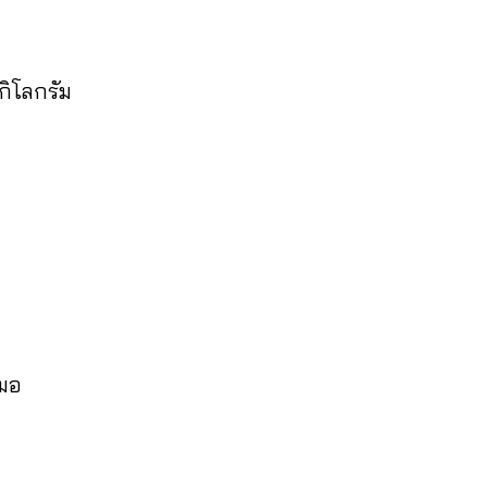
กิโลกรัม
สมอ