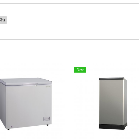
เงิน
New