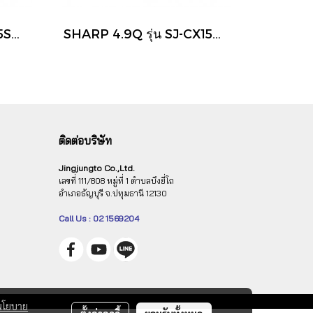
SHARP 5.2Q รุ่น SJ-G15S-SL ตู้เย็น 1 ประตู สีเงิน
SHARP 4.9Q รุ่น SJ-CX150T ตู้แช่แข็งแบบฝาทึบ สี White
ติดต่อบริษัท
Jingjungto Co.,Ltd.
เลขที่ 111/808 หมู่ที่ 1 ตำบลบึงยี่โถ
อำเภอธัญบุรี จ.ปทุมธานี 12130
Call Us : 02 1569204
นโยบาย