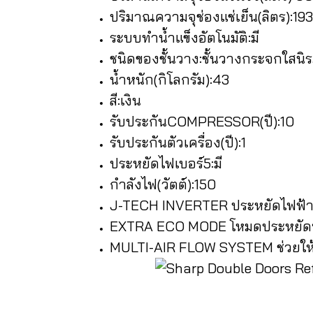
ปริมาณความจุช่องแช่เย็น(ลิตร):193
ระบบทำน้ำแข็งอัตโนมัติ:มี
ชนิดของชั้นวาง:ชั้นวางกระจกใสนิ
น้ำหนัก(กิโลกรัม):43
สี:เงิน
รับประกันCOMPRESSOR(ปี):10
รับประกันตัวเครื่อง(ปี):1
ประหยัดไฟเบอร์5:มี
กำลังไฟ(วัตต์):150
J-TECH INVERTER ประหยัดไฟฟ้าแ
EXTRA ECO MODE โหมดประหยัดพล
MULTI-AIR FLOW SYSTEM ช่วยให้