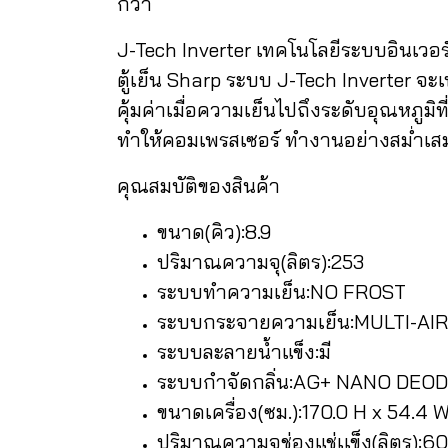
กว่า
J-Tech Inverter เทคโนโลยีระบบอินเวอร
ตู้เย็น Sharp ระบบ J-Tech Inverter จ
คุ้มค่าเมื่อความเย็นไปถึงระดับอุณหภูม
ทำให้คอมเพรสเซอร์ ทำงานอย่างสม่ำเสมอ
คุณสมบัติของสินค้า
ขนาด(คิว):8.9
ปริมาณความจุ(ลิตร):253
ระบบทำความเย็น:NO FROST
ระบบกระจายความเย็น:MULTI-AI
ระบบละลายน้ำแข็ง:มี
ระบบกำจัดกลิ่น:AG+ NANO DEO
ขนาดเครื่อง(ซม.):170.0 H x 54.4 W
ปริมาณความจุช่องแช่เเข็ง(ลิตร):60