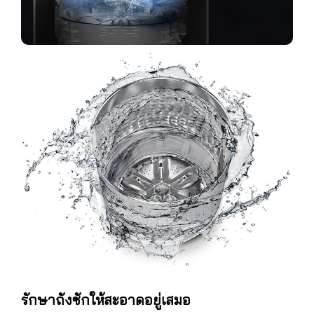
รักษาถังซักให้สะอาดอยู่เสมอ