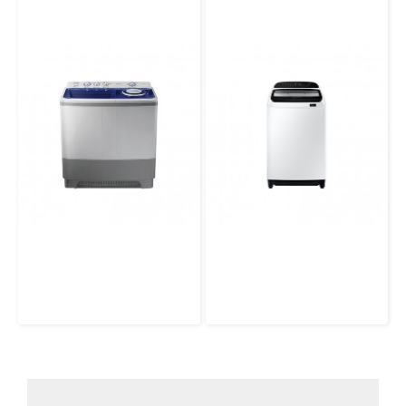
เครื่องซักผ้าถังคู่ 2 ถัง 13 กก SAMSUNG WT15J7PEC/XST
เครื่องซักผ้าฝาบน WA90T5160BW/ST พร้อม Wobble Technology, 9 กก.