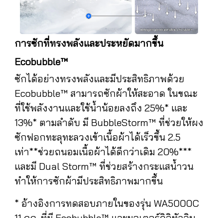
การซักที่ทรงพลังและประหยัดมากขึ้น
Ecobubble™
ซักได้อย่างทรงพลังและมีประสิทธิภาพด้วย
Ecobubble™ สามารถซักผ้าให้สะอาด ในขณะ
ที่ใช้พลังงานและใช้น้ำน้อยลงถึง 25%* และ
13%* ตามลำดับ มี BubbleStorm™ ที่ช่วยให้ผง
ซักฟอกทะลุทะลวงเข้าเนื้อผ้าได้เร็วขึ้น 2.5
เท่า**ช่วยถนอมเนื้อผ้าได้ดีกว่าเดิม 20%***
และมี Dual Storm™ ที่ช่วยสร้างกระแสน้ำวน
ทำให้การซักผ้ามีประสิทธิภาพมากขึ้น
* อ้างอิงการทดสอบภายในของรุ่น WA5000C
11 กก. ที่มี Ecobubble™ และมอเตอร์ดิจิทัลอิน