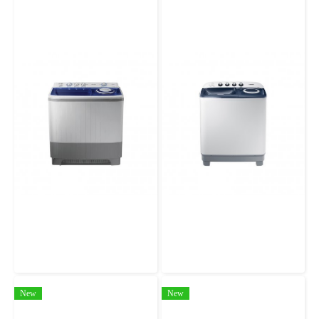
เครื่องซักผ้าถังคู่ 14 กก SAMSUNG WT16J8LEC/XST พร้อมด้วย Air Turbo
เครื่องซักผ้าถังคู่ 2 ถัง 8.5 กก SAMSUNG รุ่น WT85H3210MB/ST
New
New