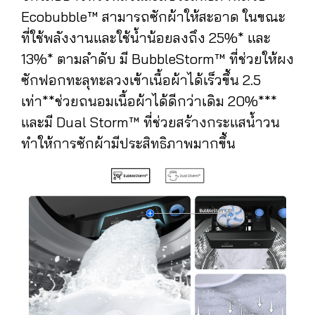
Ecobubble™ สามารถซักผ้าให้สะอาด ในขณะ
ที่ใช้พลังงานและใช้น้ำน้อยลงถึง 25%* และ
13%* ตามลำดับ มี BubbleStorm™ ที่ช่วยให้ผง
ซักฟอกทะลุทะลวงเข้าเนื้อผ้าได้เร็วขึ้น 2.5
เท่า**ช่วยถนอมเนื้อผ้าได้ดีกว่าเดิม 20%***
และมี Dual Storm™ ที่ช่วยสร้างกระแสน้ำวน
ทำให้การซักผ้ามีประสิทธิภาพมากขึ้น