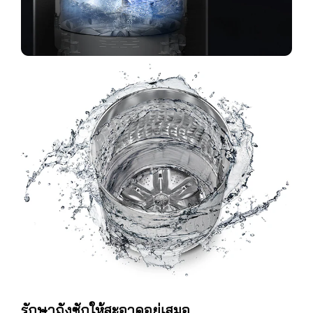
รักษาถังซักให้สะอาดอยู่เสมอ