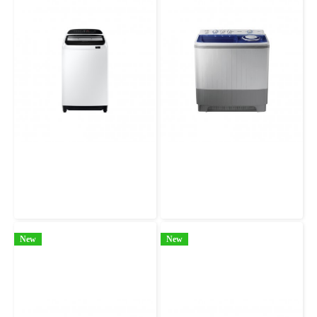
เครื่องซักผ้าฝาบน WA90T5160BW/ST พร้อม Wobble Technology, 9 กก.
เครื่องซักผ้าถังคู่ 14 กก SAMSUNG WT16J8LEC/XST พร้อมด้วย Air Turbo
New
New