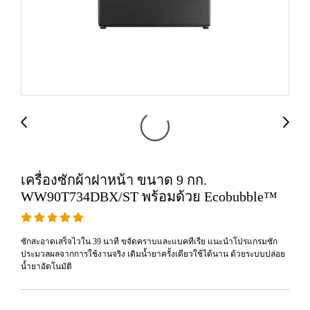
เครื่องซักผ้าฝาหน้า ขนาด 9 กก.
WW90T734DBX/ST พร้อมด้วย Ecobubble™
ซักสะอาดเสร็จไวใน 39 นาที ขจัดคราบและแบคทีเรีย แนะนำโปรแกรมซัก
ประมวลผลจากการใช้งานจริง เติมน้ำยาครั้งเดียวใช้ได้นาน ด้วยระบบปล่อย
น้ำยาอัตโนมัติ