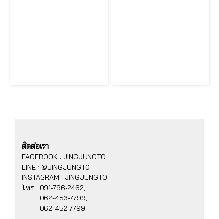
เครื่องซักผ้าถังคู่ 14 กก SAMSUNG WT16J8LEC/XST พร้อมด้วย Air Turbo
เครื่องซักผ้าถังคู่ 2 ถัง 8.5 กก SAMSUNG รุ่น WT85H3210MB/ST
ติดต่อเรา
FACEBOOK : JINGJUNGTO
LINE : @JINGJUNGTO
INSTAGRAM : JINGJUNGTO
โทร :
091-796-2462,
062-453-7799,
062-452-7799