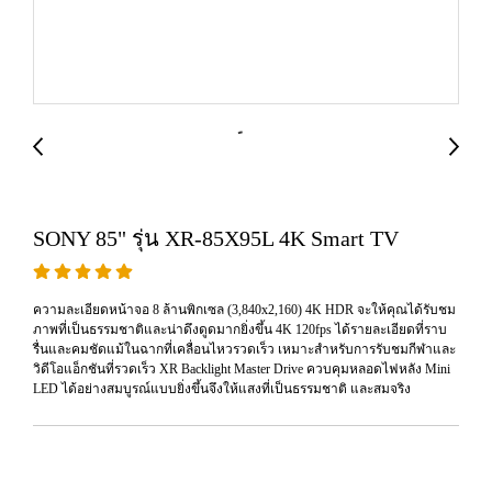
SONY 85" รุ่น XR-85X95L 4K Smart TV
ความละเอียดหน้าจอ 8 ล้านพิกเซล (3,840x2,160) 4K HDR จะให้คุณได้รับชม
ภาพที่เป็นธรรมชาติและน่าดึงดูดมากยิ่งขึ้น 4K 120fps ได้รายละเอียดที่ราบ
รื่นและคมชัดแม้ในฉากที่เคลื่อนไหวรวดเร็ว เหมาะสำหรับการรับชมกีฬาและ
วิดีโอแอ็กชันที่รวดเร็ว XR Backlight Master Drive ควบคุมหลอดไฟหลัง Mini
LED ได้อย่างสมบูรณ์แบบยิ่งขึ้นจึงให้แสงที่เป็นธรรมชาติ และสมจริง