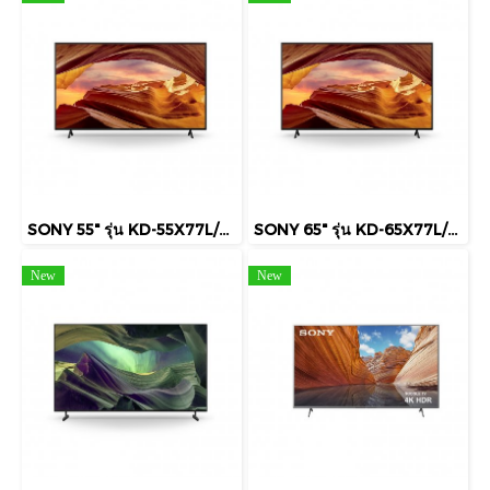
SONY 55" รุ่น KD-55X77L/X78AL 4K Ultra HD High Dynamic Range (HDR) สมาร์ททีวี (Google TV) X77L Series
SONY 65" รุ่น KD-65X77L/X78AL 4K Ultra HD High Dynamic Range (HDR) สมาร์ททีวี (Google TV) X77L Series
New
New