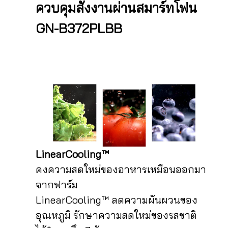
ควบคุมสั่งงานผ่านสมาร์ทโฟน
GN-B372PLBB
LinearCooling™
คงความสดใหม่ของอาหารเหมือนออกมา
จากฟาร์ม
LinearCooling™ ลดความผันผวนของ
อุณหภูมิ รักษาความสดใหม่ของรสชาติ