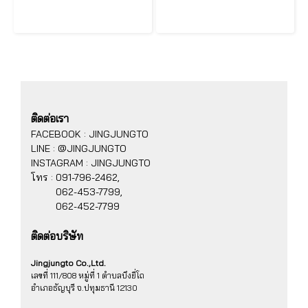
LG ตู้เย็น 2 ประตู 13.9 คิว รุ่น GN-F392PQAK Smart Inverter Compressor
LG ตู้เย็น Instaview Side by Side รุ่น GC-Q257CMFW ขนาด 23.1 คิว
ติดต่อเรา
FACEBOOK : JINGJUNGTO
LINE : @JINGJUNGTO
INSTAGRAM : JINGJUNGTO
โทร :
091-796-2462,
062-453-7799,
062-452-7799
ติดต่อบริษัท
Jingjungto Co.,Ltd.
เลขที่ 111/808 หมู่ที่ 1 ตำบลบึงยี่โถ
อำเภอธัญบุรี จ.ปทุมธานี 12130