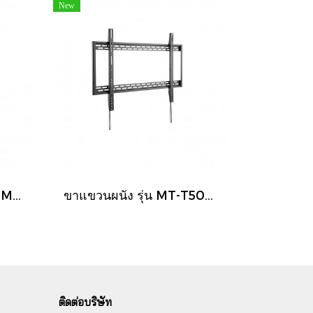
New
ขาตั้งพื้นทีวีมีล้อเลื่อน รุ่น MT-F9200 วัสดุเหล็ก {สีขาว}
ขาแขวนผนัง รุ่น MT-T5000 รองรับจอขนาด 60-100 นิ้ว รองรับน้ำหนักถึง 100 กิโลกรัม
ติดต่อบริษัท