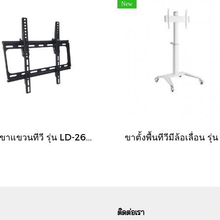
New
LD ขาแขวนทีวี รุ่น LD-2655W แนบชิดผนัง ปรับก้มได้ ขนาด 26-55 นิ้ว
ติดต่อเรา