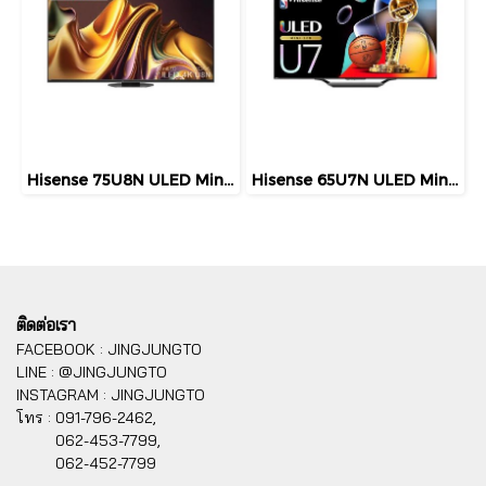
Hisense 75U8N ULED Mini LED Smart TV 75 นิ้ว 4K 144Hz Google TV ปี 2026
Hisense 65U7N ULED Mini LED Smart TV 65 นิ้ว 4K 144Hz Google TV ปี 2026
ติดต่อเรา
FACEBOOK : JINGJUNGTO
LINE : @JINGJUNGTO
INSTAGRAM : JINGJUNGTO
โทร :
091-796-2462,
062-453-7799,
062-452-7799