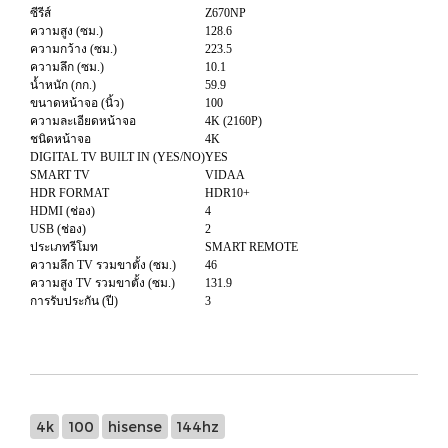
ซีรีส์
Z670NP
ความสูง (ซม.)
128.6
ความกว้าง (ซม.)
223.5
ความลึก (ซม.)
10.1
น้ำหนัก (กก.)
59.9
ขนาดหน้าจอ (นิ้ว)
100
ความละเอียดหน้าจอ
4K (2160P)
ชนิดหน้าจอ
4K
DIGITAL TV BUILT IN (YES/NO)
YES
SMART TV
VIDAA
HDR FORMAT
HDR10+
HDMI (ช่อง)
4
USB (ช่อง)
2
ประเภทรีโมท
SMART REMOTE
ความลึก TV รวมขาตั้ง (ซม.)
46
ความสูง TV รวมขาตั้ง (ซม.)
131.9
การรับประกัน (ปี)
3
4k
100
hisense
144hz