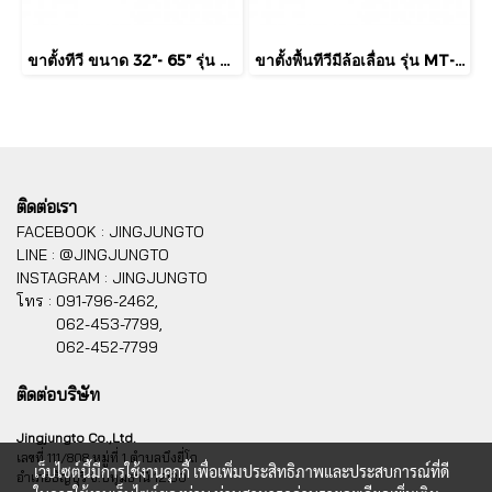
ขาตั้งทีวี ขนาด 32”- 65” รุ่น LD-V9 (มีล้อเลื่อน ปรับระดับทีวีได้ตลอดเสา พร้อมชั้นวาง)
ขาตั้งพื้นทีวีมีล้อเลื่อน รุ่น MT-F9200 วัสดุเหล็ก {สีขาว}
ติดต่อเรา
FACEBOOK : JINGJUNGTO
LINE : @JINGJUNGTO
INSTAGRAM : JINGJUNGTO
โทร :
091-796-2462,
062-453-7799,
062-452-7799
ติดต่อบริษัท
Jingjungto Co.,Ltd.
เลขที่ 111/808 หมู่ที่ 1 ตำบลบึงยี่โถ
เว็บไซต์นี้มีการใช้งานคุกกี้ เพื่อเพิ่มประสิทธิภาพและประสบการณ์ที่ดี
อำเภอธัญบุรี จ.ปทุมธานี 12130