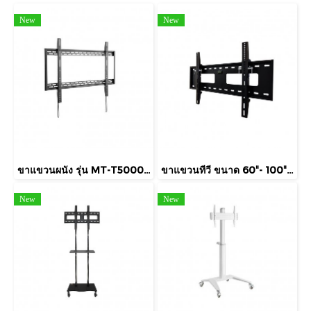
New
New
ขาแขวนผนัง รุ่น MT-T5000 รองรับจอขนาด 60-100 นิ้ว รองรับน้ำหนักถึง 100 กิโลกรัม
ขาแขวนทีวี ขนาด 60″- 100″ รุ่น V4H (เหล็กหนาพิเศษ ปรับก้มได้ 20 องศา)
New
New