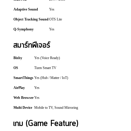
Adaptive Sound
Yes
Object Tracking Sound
OTS Lite
Q-Symphony
Yes
สมาร์ทฟีเจอร์
Bixby
Yes (Voice Ready)
OS
Tizen Smart TV
SmartThings
Yes (Hub / Matter / IoT)
AirPlay
Yes
Web Browser
Yes
Multi Device
Mobile to TV, Sound Mirroring
เกม (Game Feature)