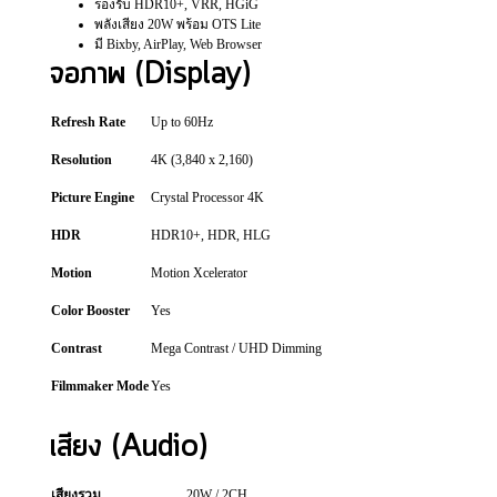
รองรับ HDR10+, VRR, HGiG
พลังเสียง 20W พร้อม OTS Lite
มี Bixby, AirPlay, Web Browser
จอภาพ (Display)
Refresh Rate
Up to 60Hz
Resolution
4K (3,840 x 2,160)
Picture Engine
Crystal Processor 4K
HDR
HDR10+, HDR, HLG
Motion
Motion Xcelerator
Color Booster
Yes
Contrast
Mega Contrast / UHD Dimming
Filmmaker Mode
Yes
เสียง (Audio)
เสียงรวม
20W / 2CH