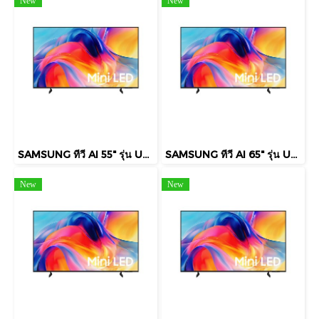
New
New
SAMSUNG ทีวี AI 55" รุ่น UA55M75HAKXXT Mini LED M75H 4K Smart TV (2026)
SAMSUNG ทีวี AI 65" รุ่น UA65M75HAKXXT Mini LED M75H 4K Smart TV (2026)
New
New