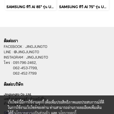
SAMSUNG ทีวี AI 85" รุ่น UA85M75HAKXXT Mini LED M75H 4K Smart TV (2026)
SAMSUNG ทีวี AI 75" รุ่น UA75M75HAKXXT Mini LED M75H 4K Smart TV (2026)
ติดต่อเรา
FACEBOOK : JINGJUNGTO
LINE : @JINGJUNGTO
INSTAGRAM : JINGJUNGTO
โทร :
091-796-2462,
062-453-7799,
062-452-7799
ติดต่อบริษัท
Jingjungto Co.,Ltd.
เลขที่ 111/808 หมู่ที่ 1 ตำบลบึงยี่โถ
เว็บไซต์นี้มีการใช้งานคุกกี้ เพื่อเพิ่มประสิทธิภาพและประสบการณ์ที่ดี
อำเภอธัญบุรี จ.ปทุมธานี 12130
ในการใช้งานเว็บไซต์ของท่าน ท่านสามารถอ่านรายละเอียดเพิ่มเติม
ได้ที่
นโยบายความเป็นส่วนตัว
และ
นโยบายคุกกี้
Call Us : 02 1569204