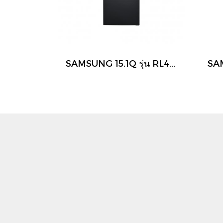
SAMSUNG 15.1Q รุ่น RL4003SBAB1/ST ตู้เย็น 2 ประตู