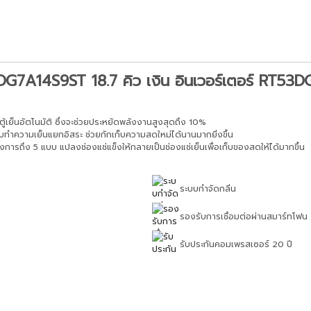
53DG7A14S9ST 18.7 คิว เงิน อินเวอร์เตอร์ RT5
ู้เย็นอัตโนมัติ ซึ่งจะช่วยประหยัดพลังงานสูงสุดถึง 10%
ะบบทำความเย็นแยกอิสระ ช่วยกักเก็บความสดใหม่ได้นานมากยิ่งขึ้น
รถึง 5 แบบ แปลงช่องแช่แข็งให้กลายเป็นช่องแช่เย็นเพื่อเก็บของสดให้ได้มากขึ้น
ระบบกำจัดกลิ่น
รองรับการเชื่อมต่อผ่านสมาร์ทโฟน
รับประกันคอมเพรสเซอร์ 20 ปี