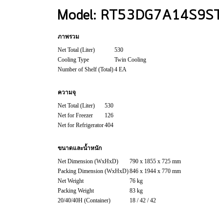
Model: RT53DG7A14S9S
ภาพรวม
Net Total (Liter)
530
Cooling Type
Twin Cooling
Number of Shelf (Total)
4 EA
ความจุ
Net Total (Liter)
530
Net for Freezer
126
Net for Refrigerator
404
ขนาดและน้ำหนัก
Net Dimension (WxHxD)
790 x 1855 x 725 mm
Packing Dimension (WxHxD)
846 x 1944 x 770 mm
Net Weight
76 kg
Packing Weight
83 kg
20/40/40H (Container)
18 / 42 / 42