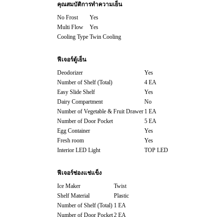
คุณสมบัติการทำความเย็น
No Frost
Yes
Multi Flow
Yes
Cooling Type
Twin Cooling
ฟีเจอร์ตู้เย็น
Deodorizer
Yes
Number of Shelf (Total)
4 EA
Easy Slide Shelf
Yes
Dairy Compartment
No
Number of Vegetable & Fruit Drawer
1 EA
Number of Door Pocket
5 EA
Egg Container
Yes
Fresh room
Yes
Interior LED Light
TOP LED
ฟีเจอร์ช่องแช่แข็ง
Ice Maker
Twist
Shelf Material
Plastic
Number of Shelf (Total)
1 EA
Number of Door Pocket
2 EA