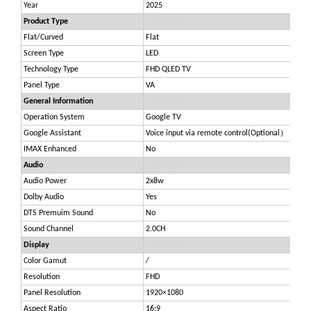
Year
2025
Product Type
Luckydigital
Flat/Curved
Flat
Screen Type
LED
Technology Type
FHD QLED TV
Panel Type
VA
General Information
Luckydigital
Operation System
Google TV
Google Assistant
Voice input via remote control(Optional）
IMAX Enhanced
No
Audio
Luckydigital
Audio Power
2x8w
Dolby Audio
Yes
DTS Premuim Sound
No
Sound Channel
2.0CH
Display
Luckydigital
Color Gamut
/
Resolution
FHD
Panel Resolution
1920×1080
Aspect Ratio
16:9