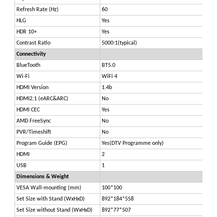
Refresh Rate (Hz)
60
HLG
Yes
HDR 10+
Yes
Contrast Ratio
5000:1(typical)
Connectivity
Luckydigital
BlueTooth
BT5.0
Wi-Fi
WiFi 4
HDMI Version
1.4b
HDMI2.1 (eARC&ARC)
No
HDMI CEC
Yes
AMD FreeSync
No
PVR/Timeshift
No
Program Guide (EPG)
Yes(DTV Programme only)
HDMI
2
USB
1
Dimensions & Weight
Luckydigital
VESA Wall-mounting (mm)
100*100
Set Size with Stand (WxHxD)
892*184*558
Set Size without Stand (WxHxD)
892*77*507