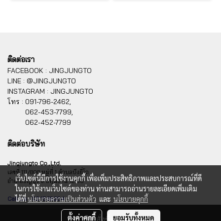
ติดต่อเรา
FACEBOOK : JINGJUNGTO
LINE : @JINGJUNGTO
INSTAGRAM : JINGJUNGTO
โทร :
091-796-2462,
062-453-7799,
062-452-7799
ติดต่อบริษัท
Jingjungto Co.,Ltd.
เลขที่ 111/808 หมู่ที่ 1 ตำบลบึงยี่โถ
เว็บไซต์นี้มีการใช้งานคุกกี้ เพื่อเพิ่มประสิทธิภาพและประสบการณ์ที่ดี
อำเภอธัญบุรี จ.ปทุมธานี 12130
ในการใช้งานเว็บไซต์ของท่าน ท่านสามารถอ่านรายละเอียดเพิ่มเติม
ได้ที่
นโยบายความเป็นส่วนตัว
และ
นโยบายคุกกี้
Call Us : 02 1569204
ตั้งค่าคุกกี้
ยอมรับทั้งหมด
สั่งซื้อสินค้า