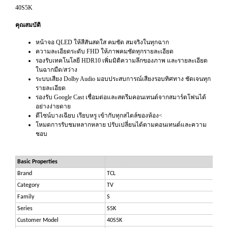
40S5K
คุณสมบัติ
หน้าจอ QLED ให้สีสันสดใส คมชัด สมจริงในทุกฉาก
ความละเอียดระดับ FHD ให้ภาพคมชัดทุกรายละเอียด
รองรับเทคโนโลยี HDR10 เพิ่มมิติความลึกของภาพ และรายละเอียด
ในฉากมืด/สว่าง
ระบบเสียง Dolby Audio มอบประสบการณ์เสียงรอบทิศทาง ชัดเจนทุก
รายละเอียด
รองรับ Google Cast เชื่อมต่อและสตรีมคอนเทนต์จากสมาร์ตโฟนได้
อย่างง่ายดาย
ดีไซน์บางเฉียบ เรียบหรู เข้ากับทุกสไตล์ของห้อง<
โหมดการรับชมหลากหลาย ปรับเปลี่ยนได้ตามคอนเทนต์และความ
ชอบ
Basic Properties
Luckydigital
Brand
TCL
Category
TV
Family
S
Series
S5K
Customer Model
40S5K