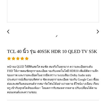
TCL 40 นิ้ว รุ่น 40S5K HDR 10 QLED TV S5K
หน้าจอ QLED ให้สีสันสดใส คมชัด สมจริงในทุกฉาก ความละเอียดระดับ
FHD ให้ภาพคมชัดทุกรายละเอียด รองรับเทคโนโลยี HDR10 เพิ่มมิติความลึก
ของภาพ และรายละเอียดในฉากมืด/สว่าง ระบบเสียง Dolby Audio มอบ
ประสบการณ์เสียงรอบทิศทาง ชัดเจนทุกรายละเอียด รองรับ Google Cast เชื่อม
ต่อและสตรีมคอนเทนต์จากสมาร์ตโฟนได้อย่างง่ายดาย ดีไซน์บางเฉียบ เรียบ
หรู เข้ากับทุกสไตล์ของห้อง< โหมดการรับชมหลากหลาย ปรับเปลี่ยนได้ตาม
คอนเทนต์และความชอบ