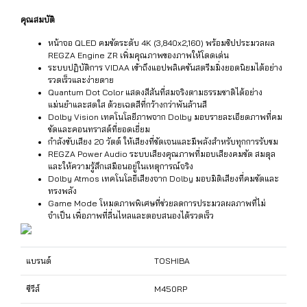
คุณสมบัติ
หน้าจอ QLED คมชัดระดับ 4K (3,840x2,160) พร้อมชิปประมวลผล
REGZA Engine ZR เพิ่มคุณภาพของภาพให้โดดเด่น
ระบบปฏิบัติการ VIDAA เข้าถึงแอปพลิเคชันสตรีมมิ่งยอดนิยมได้อย่าง
รวดเร็วและง่ายดาย
Quantum Dot Color แสดงสีสันที่สมจริงตามธรรมชาติได้อย่าง
แม่นยำและสดใส ด้วยเฉดสีที่กว้างกว่าพันล้านสี
Dolby Vision เทคโนโลยีภาพจาก Dolby มอบรายละเอียดภาพที่คม
ชัดและคอนทราสต์ที่ยอดเยี่ยม
กำลังขับเสียง 20 วัตต์ ให้เสียงที่ชัดเจนและมีพลังสำหรับทุกการรับชม
REGZA Power Audio ระบบเสียงคุณภาพที่มอบเสียงคมชัด สมดุล
และให้ความรู้สึกเสมือนอยู่ในเหตุการณ์จริง
Dolby Atmos เทคโนโลยีเสียงจาก Dolby มอบมิติเสียงที่คมชัดและ
ทรงพลัง
Game Mode โหมดภาพพิเศษที่ช่วยลดการประมวลผลภาพที่ไม่
จำเป็น เพื่อภาพที่ลื่นไหลและตอบสนองได้รวดเร็ว
แบรนด์
TOSHIBA
ซีรีส์
M450RP