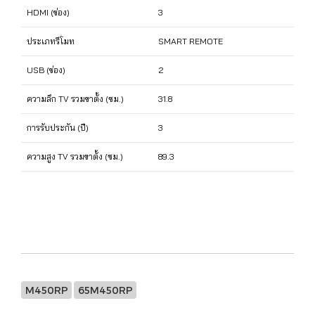
HDMI (ช่อง)
3
ประเภทรีโมท
SMART REMOTE
USB (ช่อง)
2
ความลึก TV รวมขาตั้ง (ซม.)
31.8
การรับประกัน (ปี)
3
ความสูง TV รวมขาตั้ง (ซม.)
89.3
M450RP
65M450RP