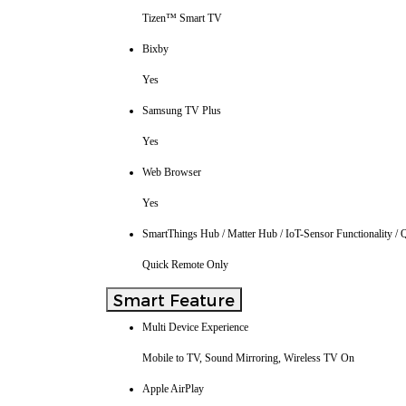
Tizen™ Smart TV
Bixby
Yes
Samsung TV Plus
Yes
Web Browser
Yes
SmartThings Hub / Matter Hub / IoT-Sensor Functionality /
Quick Remote Only
Smart Feature
Multi Device Experience
Mobile to TV, Sound Mirroring, Wireless TV On
Apple AirPlay