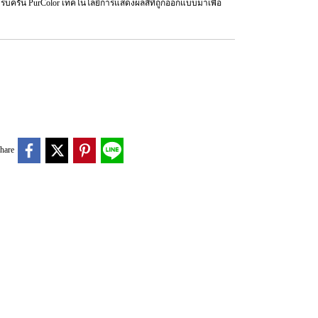
บครัน PurColor เทคโนโลยีการแสดงผลสีที่ถูกออกแบบมาเพื่อ
hare