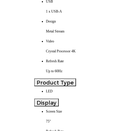
USB
1 x USB-A
Design
Metal Stream
Video
Crystal Processor 4K
Refresh Rate
Up to 60Hz
Product Type
LED
Display
Screen Size
75"