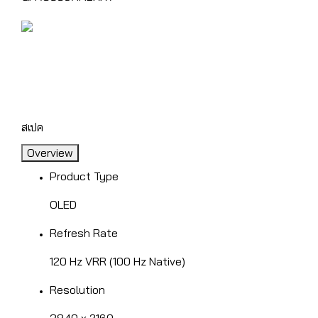
QA48S85HAEXXT,SAMSUNG ทีวี AI
48",QA48S85HAEXXT,OLED,48S85H,4K Smart TV
(2026),
สเปค
Overview
Product Type
OLED
Refresh Rate
120 Hz VRR (100 Hz Native)
Resolution
3840 x 2160