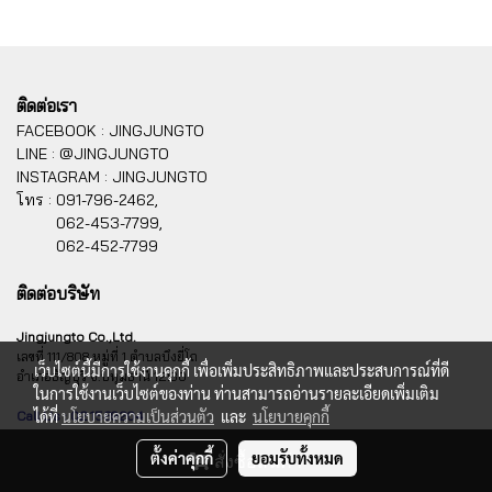
ติดต่อเรา
FACEBOOK : JINGJUNGTO
LINE : @JINGJUNGTO
INSTAGRAM : JINGJUNGTO
โทร :
091-796-2462,
062-453-7799,
062-452-7799
ติดต่อบริษัท
Jingjungto Co.,Ltd.
เลขที่ 111/808 หมู่ที่ 1 ตำบลบึงยี่โถ
เว็บไซต์นี้มีการใช้งานคุกกี้ เพื่อเพิ่มประสิทธิภาพและประสบการณ์ที่ดี
อำเภอธัญบุรี จ.ปทุมธานี 12130
ในการใช้งานเว็บไซต์ของท่าน ท่านสามารถอ่านรายละเอียดเพิ่มเติม
ได้ที่
นโยบายความเป็นส่วนตัว
และ
นโยบายคุกกี้
Call Us : 02 1569204
ตั้งค่าคุกกี้
ยอมรับทั้งหมด
สั่งซื้อสินค้า