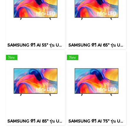
SAMSUNG ทีวี AI 55" รุ่น UA55M75HAKXXT Mini LED M75H 4K Smart TV (2026)
SAMSUNG ทีวี AI 65" รุ่น UA65M75HAKXXT Mini LED M75H 4K Smart TV (2026)
New
New
SAMSUNG ทีวี AI 85" รุ่น UA85M75HAKXXT Mini LED M75H 4K Smart TV (2026)
SAMSUNG ทีวี AI 75" รุ่น UA75M75HAKXXT Mini LED M75H 4K Smart TV (2026)