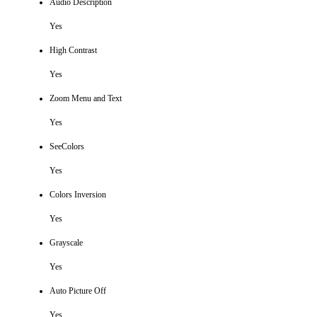
Audio Description
Yes
High Contrast
Yes
Zoom Menu and Text
Yes
SeeColors
Yes
Colors Inversion
Yes
Grayscale
Yes
Auto Picture Off
Yes