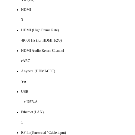
HDMI
3
HDMI (High Frame Rate)
4K 60 Hz (for HDMI 1/2/3)
HDMI Audio Return Channel
eARC
Anynet+ (HDMI-CEC)
Yes
USB
1 x USB-A
Ethernet (LAN)
1
RF In (Terrestrial / Cable input)