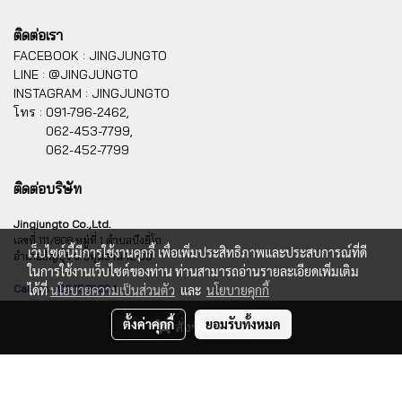
ติดต่อเรา
FACEBOOK : JINGJUNGTO
LINE : @JINGJUNGTO
INSTAGRAM : JINGJUNGTO
โทร :
091-796-2462,
062-453-7799,
062-452-7799
ติดต่อบริษัท
Jingjungto Co.,Ltd.
เลขที่ 111/808 หมู่ที่ 1 ตำบลบึงยี่โถ
เว็บไซต์นี้มีการใช้งานคุกกี้ เพื่อเพิ่มประสิทธิภาพและประสบการณ์ที่ดี
อำเภอธัญบุรี จ.ปทุมธานี 12130
ในการใช้งานเว็บไซต์ของท่าน ท่านสามารถอ่านรายละเอียดเพิ่มเติม
Call Us : 02 1569204
ได้ที่
นโยบายความเป็นส่วนตัว
และ
นโยบายคุกกี้
ตั้งค่าคุกกี้
ยอมรับทั้งหมด
สั่งซื้อสินค้า