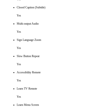
Closed Caption (Subtitle)
Yes
Multi-output Audio
Yes
Sign Language Zoom
Yes
Slow Button Repeat
Yes
Accessibility Remote
Yes
Learn TV Remote
Yes
Learn Menu Screen