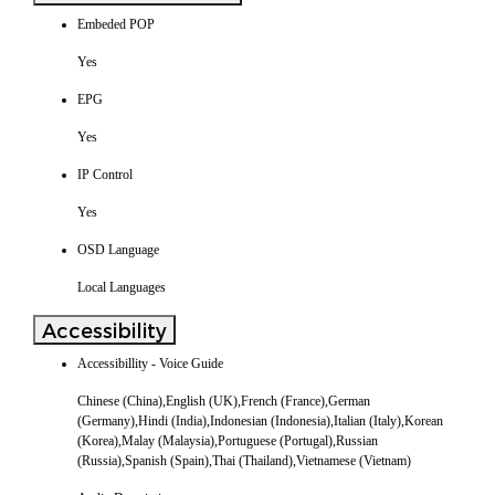
Embeded POP
Yes
EPG
Yes
IP Control
Yes
OSD Language
Local Languages
Accessibility
Accessibillity - Voice Guide
Chinese (China),English (UK),French (France),German
(Germany),Hindi (India),Indonesian (Indonesia),Italian (Italy),Korean
(Korea),Malay (Malaysia),Portuguese (Portugal),Russian
(Russia),Spanish (Spain),Thai (Thailand),Vietnamese (Vietnam)