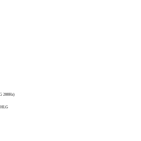
G 288Hz)
/ HLG