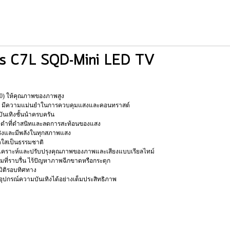
ries C7L SQD-Mini LED TV
0) ให้คุณภาพของภาพสูง
ก มีความแม่นยำในการควบคุมแสงและคอนทราสต์
ันเทิงชั้นนำครบครัน
วามดำที่ดำสนิทและลดการสะท้อนของแสง
จริงและมีพลังในทุกสภาพแสง
สดใสเป็นธรรมชาติ
วิเคราะห์และปรับปรุงคุณภาพของภาพและเสียงแบบเรียลไทม์
มที่ราบรื่น ไร้ปัญหาภาพฉีกขาดหรือกระตุก
ีมิติรอบทิศทาง
ออุปกรณ์ความบันเทิงได้อย่างเต็มประสิทธิภาพ