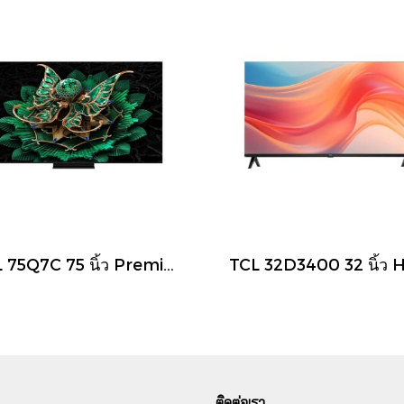
TCL 75Q7C 75 นิ้ว Premium QD-Mini LED 4K Google TV 144Hz รุ่น Q7C
ติดต่อเรา