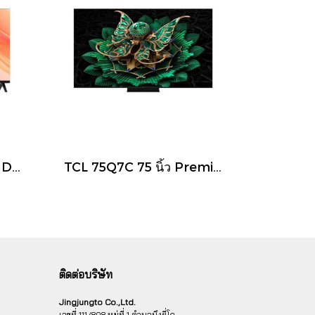
TCL 32D3400 32 นิ้ว HD LED TV รุ่น D3400
TCL 75Q7C 75 นิ้ว Premium QD-Mini LED 4K Google TV 144Hz รุ่น Q7C
ติดต่อบริษัท
Jingjungto Co.,Ltd.
เลขที่ 111/808 หมู่ที่ 1 ตำบลบึงยี่โถ