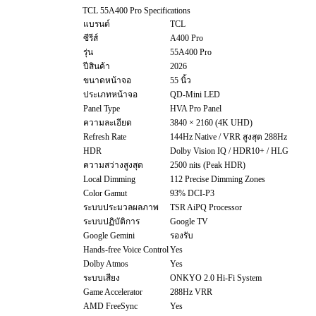
TCL 55A400 Pro Specifications
แบรนด์
TCL
ซีรีส์
A400 Pro
รุ่น
55A400 Pro
ปีสินค้า
2026
ขนาดหน้าจอ
55 นิ้ว
ประเภทหน้าจอ
QD-Mini LED
Panel Type
HVA Pro Panel
ความละเอียด
3840 × 2160 (4K UHD)
Refresh Rate
144Hz Native / VRR สูงสุด 288Hz
HDR
Dolby Vision IQ / HDR10+ / HLG
ความสว่างสูงสุด
2500 nits (Peak HDR)
Local Dimming
112 Precise Dimming Zones
Color Gamut
93% DCI-P3
ระบบประมวลผลภาพ
TSR AiPQ Processor
ระบบปฏิบัติการ
Google TV
Google Gemini
รองรับ
Hands-free Voice Control
Yes
Dolby Atmos
Yes
ระบบเสียง
ONKYO 2.0 Hi-Fi System
Game Accelerator
288Hz VRR
AMD FreeSync
Yes