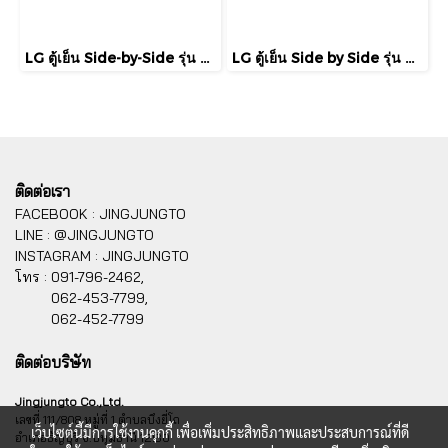
LG ตู้เย็น Side-by-Side รุ่น GC-B257KGHW ขนาด 23.1 คิว ระบบ Smart Inverter Compressor
LG ตู้เย็น Side by Side รุ่น GC-L257KQKW 22.4 คิว
ติดต่อเรา
FACEBOOK : JINGJUNGTO
LINE : @JINGJUNGTO
INSTAGRAM : JINGJUNGTO
โทร :
091-796-2462,
062-453-7799,
062-452-7799
ติดต่อบริษัท
Jingjungto Co.,Ltd.
เลขที่ 111/808 หมู่ที่ 1 ตำบลบึงยี่โถ
เว็บไซต์นี้มีการใช้งานคุกกี้ เพื่อเพิ่มประสิทธิภาพและประสบการณ์ที่ดี
อำเภอธัญบุรี จ.ปทุมธานี 12130