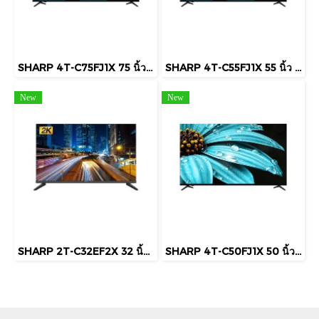
SHARP 4T-C75FJ1X 75 นิ้ว 4K UHD Google TV HDR10 Dolby Audio
SHARP 4T-C55FJ1X 55 นิ้ว 4K UHD Google TV Dolby Audio Smart TV
New
New
SHARP 2T-C32EF2X 32 นิ้ว HD Android TV Google Assistant Chromecast
SHARP 4T-C50FJ1X 50 นิ้ว 4K UHD Google TV HDR10 Dolby Audio