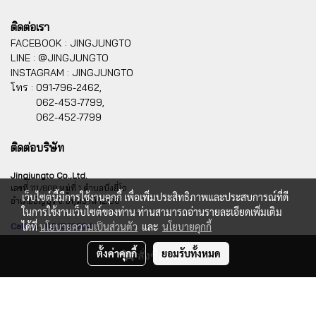
ติดต่อเรา
FACEBOOK : JINGJUNGTO
LINE : @JINGJUNGTO
INSTAGRAM : JINGJUNGTO
โทร :
091-796-2462,
062-453-7799,
062-452-7799
ติดต่อบริษัท
Jingjungto Co.,Ltd.
เลขที่ 111/808 หมู่ที่ 1 ตำบลบึงยี่โถ
เว็บไซต์นี้มีการใช้งานคุกกี้ เพื่อเพิ่มประสิทธิภาพและประสบการณ์ที่ดี
อำเภอธัญบุรี จ.ปทุมธานี 12130
ในการใช้งานเว็บไซต์ของท่าน ท่านสามารถอ่านรายละเอียดเพิ่มเติม
ได้ที่
นโยบายความเป็นส่วนตัว
และ
นโยบายคุกกี้
Call Us : 02 1569204
ตั้งค่าคุกกี้
ยอมรับทั้งหมด
สั่งซื้อสินค้า