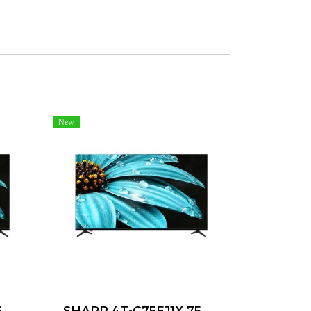
New
SHARP 4T-C55FJ1X 55 นิ้ว 4K UHD Google TV Dolby Audio Smart TV
SHARP 4T-C75FJ1X 75 นิ้ว 4K UHD Google TV HDR10 Dolby Audio