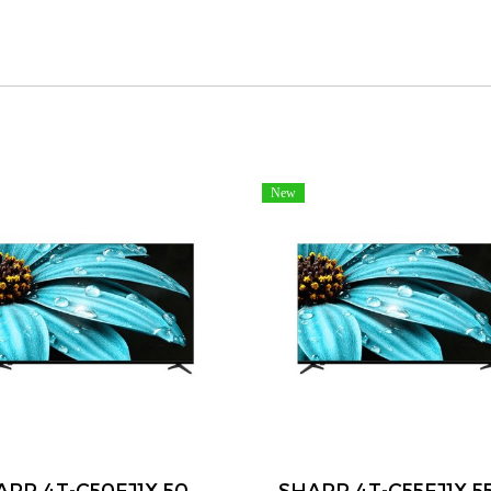
New
SHARP 4T-C50FJ1X 50 นิ้ว 4K UHD Google TV HDR10 Dolby Audio