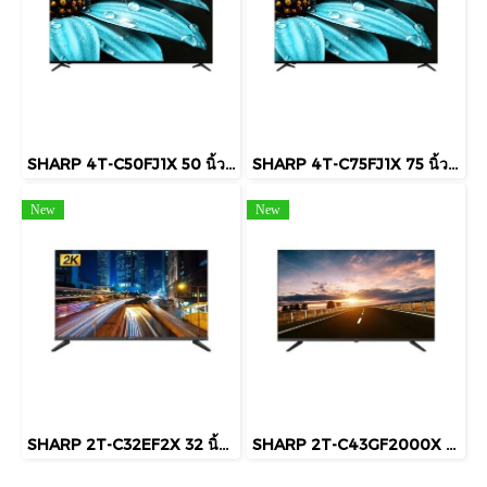
SHARP 4T-C50FJ1X 50 นิ้ว 4K UHD Google TV HDR10 Dolby Audio
SHARP 4T-C75FJ1X 75 นิ้ว 4K UHD Google TV HDR10 Dolby Audio
New
New
SHARP 2T-C32EF2X 32 นิ้ว HD Android TV Google Assistant Chromecast
SHARP 2T-C43GF2000X 43 นิ้ว Full HD Smart TV Netflix YouTube Prime Video