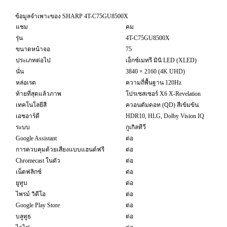
ข้อมูลจำเพาะของ SHARP 4T-C75GU8500X
แชม
คม
รุ่น
4T-C75GU8500X
ขนาดหน้าจอ
75
ประเภทต่อไป
เอ็กซ์เมทรี มินิ LED (XLED)
นั่น
3840 × 2160 (4K UHD)
หล่อเรต
ความถี่พื้นฐาน 120Hz
ท้ายที่สุดแล้วภาพ
โปรเซสเซอร์ X6 X-Revelation
เทคโนโลยีสี
ควอนตัมดอท (QD) สีเข้มข้น
เอชอาร์ดี
HDR10, HLG, Dolby Vision IQ
ระบบ
กูเกิลทีวี
Google Assistant
ต่อ
การควบคุมด้วยเสียงแบบแฮนด์ฟรี
ต่อ
Chromecast ในตัว
ต่อ
เน็ตฟลิกซ์
ต่อ
ยูทูบ
ต่อ
ไพรม์ วิดีโอ
ต่อ
Google Play Store
ต่อ
บลูทูธ
ต่อ