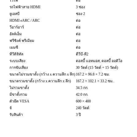
ไวไฟ
ต่อ
รถไฟฟ้าสาย HDMI
3 ช่อง
ยูเอสบี
ช่อง 2
HDMI eARC / ARC
ต่อ
วีอาร์อาร์
ต่อ
อัลล์เอ็ม
ต่อ
ฟรีซิงค์ พรีเมียม
ต่อ
เมมซี
ต่อ
ทีวีดิจิทัล
ดีวีบี-ที2
ระบบเสียง
ดอลบี้ แอทมอส, ดอลบี้ ออดิโอ
การขับเสียง
30 วัตต์ (15 วัตต์ + 15 วัตต์)
ขนาดไม่รวมขาตั้ง (กว้าง x ความลึก x ลึก)
167.2 × 96.8 × 7.2 ซม.
ขนาดรวมขาตั้ง (กว้าง x ความลึก x ลึก)
167.2 × 102.1 × 33.2 ซม.
ไม่รวมขาตั้ง
34.5 กก.
มีขาตั้งรวม
42.0 กก.
ตัวยึด VESA
600 × 400
จั
240 วัตต์
รับสินค้า
3 ปี