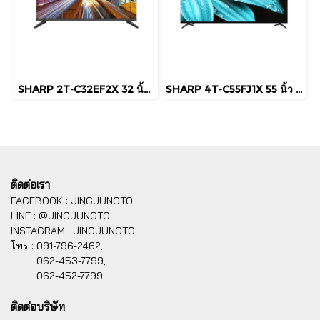
SHARP 2T-C32EF2X 32 นิ้ว HD Android TV Google Assistant Chromecast
SHARP 4T-C55FJ1X 55 นิ้ว 4K UHD Google TV Dolby Audio Smart TV
ติดต่อเรา
FACEBOOK : JINGJUNGTO
LINE : @JINGJUNGTO
INSTAGRAM : JINGJUNGTO
โทร :
091-796-2462,
062-453-7799,
062-452-7799
ติดต่อบริษัท