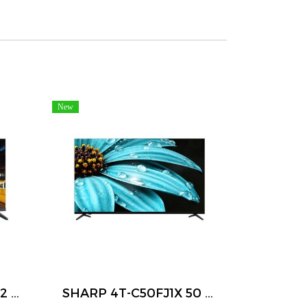
New
SHARP 2T-C32EF2X 32 นิ้ว HD Android TV Google Assistant Chromecast
SHARP 4T-C50FJ1X 50 นิ้ว 4K UHD Google TV HDR10 Dolby Audio