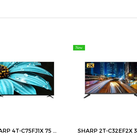
New
SHARP 4T-C75FJ1X 75 นิ้ว 4K UHD Google TV HDR10 Dolby Audio