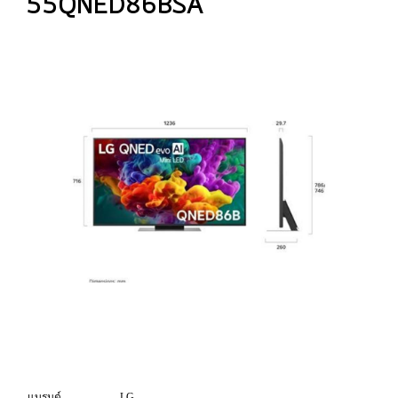
55QNED86BSA
แบรนด์
LG