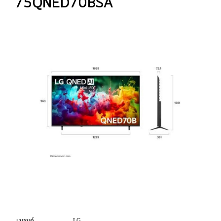
75QNED70BSA
แบรนด์
LG