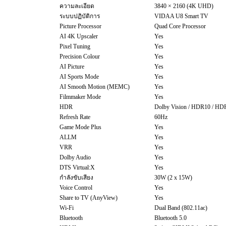
ความละเอียด
3840 × 2160 (4K UHD)
ระบบปฏิบัติการ
VIDAA U8 Smart TV
Picture Processor
Quad Core Processor
AI 4K Upscaler
Yes
Pixel Tuning
Yes
Precision Colour
Yes
AI Picture
Yes
AI Sports Mode
Yes
AI Smooth Motion (MEMC)
Yes
Filmmaker Mode
Yes
HDR
Dolby Vision / HDR10 / H
Refresh Rate
60Hz
Game Mode Plus
Yes
ALLM
Yes
VRR
Yes
Dolby Audio
Yes
DTS Virtual:X
Yes
กำลังขับเสียง
30W (2 x 15W)
Voice Control
Yes
Share to TV (AnyView)
Yes
Wi-Fi
Dual Band (802.11ac)
Bluetooth
Bluetooth 5.0