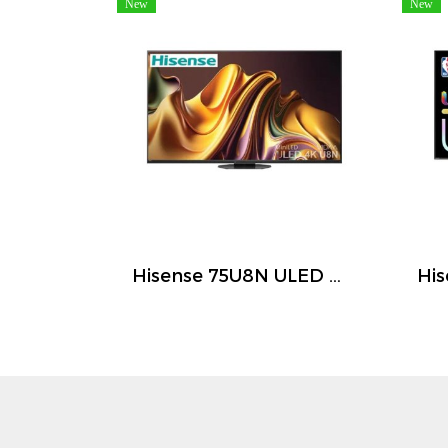
New
New
Hisense 75U8N ULED Mini LED Smart TV 75 นิ้ว 4K 144Hz Google TV ปี 2026