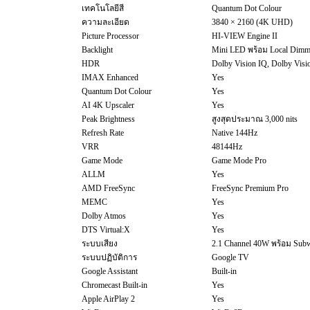
เทคโนโลยีสี
Quantum Dot Colour
ความละเอียด
3840 × 2160 (4K UHD)
Picture Processor
HI-VIEW Engine II
Backlight
Mini LED พร้อม Local Dimm
HDR
Dolby Vision IQ, Dolby Vi
IMAX Enhanced
Yes
Quantum Dot Colour
Yes
AI 4K Upscaler
Yes
Peak Brightness
สูงสุดประมาณ 3,000 nits
Refresh Rate
Native 144Hz
VRR
48144Hz
Game Mode
Game Mode Pro
ALLM
Yes
AMD FreeSync
FreeSync Premium Pro
MEMC
Yes
Dolby Atmos
Yes
DTS Virtual:X
Yes
ระบบเสียง
2.1 Channel 40W พร้อม Sub
ระบบปฏิบัติการ
Google TV
Google Assistant
Built-in
Chromecast Built-in
Yes
Apple AirPlay 2
Yes