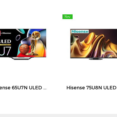
New
Hisense 65U7N ULED Mini LED Smart TV 65 นิ้ว 4K 144Hz Google TV ปี 2026