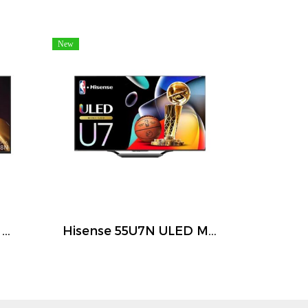
New
Hisense 75U8N ULED Mini LED Smart TV 75 นิ้ว 4K 144Hz Google TV ปี 2026
Hisense 55U7N ULED Mini LED Smart TV 55 นิ้ว 4K 144Hz Google TV ปี 2026