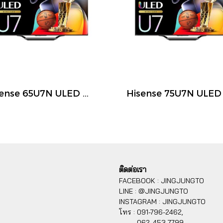
Hisense 65U7N ULED Mini LED Smart TV 65 นิ้ว 4K 144Hz Google TV ปี 2026
ติดต่อเรา
FACEBOOK : JINGJUNGTO
LINE : @JINGJUNGTO
INSTAGRAM : JINGJUNGTO
โทร :
091-796-2462,
062-453-7799,