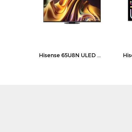
Hisense 65U8N ULED Mini LED Smart TV 65 นิ้ว 4K 144Hz Google TV ปี 2026