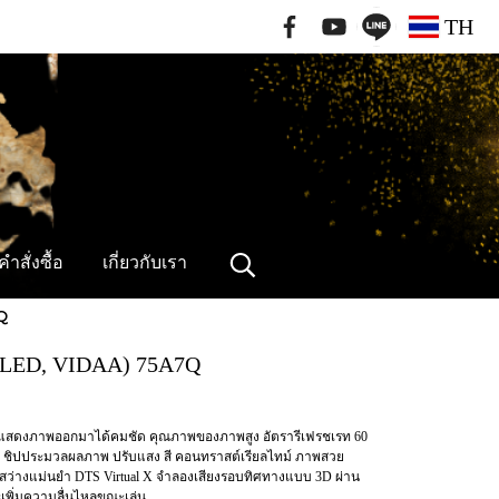
091-796-2462
TH
ำสั่งซื้อ
เกี่ยวกับเรา
Q
 QLED, VIDAA) 75A7Q
) แสดงภาพออกมาได้คมชัด คุณภาพของภาพสูง อัตรารีเฟรชเรท 60
AIPQ ชิปประมวลผลภาพ ปรับแสง สี คอนทราสต์เรียลไทม์ ภาพสวย
สว่างแม่นยำ DTS Virtual X จำลองเสียงรอบทิศทางแบบ 3D ผ่าน
ะเพิ่มความลื่นไหลขณะเล่น