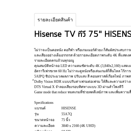
รายละเอียดสินค้า
Hisense TV ทีวี 75" HISE
ไม่ว่าจะเป็นคอหนัง คอกีฬา หรือเกมเมอร์ตัวยง ก็สัมผัสประสบการ
และเสียงอย่างเต็มอรรถรส ด้วยรายละเอียดภาพระดับ 4K ที่แสดงคว
รายละเอียดครบถ้วนทุกอณู
คุณสมบัติหน้าจอ LED ความคมชัดระดับ 4K (3,840x2,160) แส
อัตรารีเฟรชเรท 60 Hz ไม่ว่าจะดูหนังหรือเล่นเกมส์ก็ลื่นไหล ไร้กา
5AIPQ ชิปประมวลผลภาพ ปรับแสง สี คอนทราสต์เรียลไทม์ ภาพส
็Dolby Vision HDR แบบปรับค่าเฟรมต่อเฟรม ให้สีและความสว่า
DTS Virtual X จำลองเสียงรอบทิศทางแบบ 3D ผ่านลำโพงทีวี
Game mode that reduce หมดเกมที่ช่วยลดดีเลย์ภาพ และเพิ่มความ
Specifications
แบรนด์
HISENSE
รุ่น
55A7Q
ขนาดหน้าจอ
75 นิ้ว
ความละเอียด
3840 x 2160 (4K UHD)