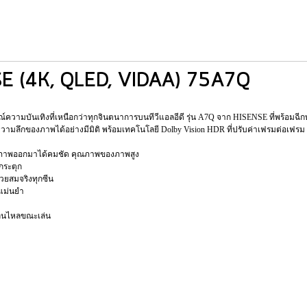
NSE (4K, QLED, VIDAA) 75A7Q
ณ์ความบันเทิงที่เหนือกว่าทุกจินตนาการบนทีวีแอลอีดี รุ่น A7Q จาก HISENSE ที่พร้อมฉี
ามลึกของภาพได้อย่างมีมิติ พร้อมเทคโนโลยี Dolby Vision HDR ที่ปรับค่าเฟรมต่อเฟรม
ดงภาพออกมาได้คมชัด คุณภาพของภาพสูง
รกระตุก
วยสมจริงทุกซีน
งแม่นยำ
ลื่นไหลขณะเล่น