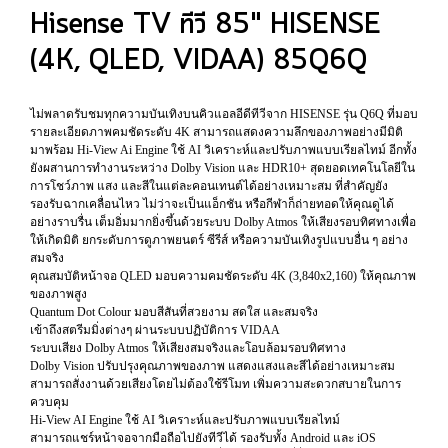
Hisense TV ทีวี 85" HISENSE
(4K, QLED, VIDAA) 85Q6Q
ไม่พลาดรับชมทุกความบันเทิงบนคิวแอลอีดีทีวีจาก HISENSE รุ่น Q6Q ที่มอบ
รายละเอียดภาพคมชัดระดับ 4K สามารถแสดงความลึกของภาพอย่างมีมิติ
มาพร้อม Hi-View Ai Engine ใช้ AI วิเคราะห์และปรับภาพแบบเรียลไทม์ อีกทั้ง
ยังผสานการทำงานระหว่าง Dolby Vision และ HDR10+ สุดยอดเทคโนโลยีใน
การโชว์ภาพ แสง และสีในแต่ละคอนเทนต์ได้อย่างเหมาะสม ที่สำคัญยัง
รองรับฉากเคลื่อนไหว ไม่ว่าจะเป็นแอ็กชัน หรือกีฬาก็ถ่ายทอดให้คุณดูได้
อย่างราบรื่น เต็มอิ่มมากยิ่งขึ้นด้วยระบบ Dolby Atmos ให้เสียงรอบทิศทางเพื่อ
ให้เกิดมิติ ยกระดับการดูภาพยนตร์ ซีรีส์ หรือความบันเทิงรูปแบบอื่น ๆ อย่าง
สมจริง
คุณสมบัติหน้าจอ QLED มอบความคมชัดระดับ 4K (3,840x2,160) ให้คุณภาพ
ของภาพสูง
Quantum Dot Colour มอบสีสันที่สวยงาม สดใส และสมจริง
เข้าถึงสตรีมมิ่งต่างๆ ผ่านระบบปฏิบัติการ VIDAA
ระบบเสียง Dolby Atmos ให้เสียงสมจริงและโอบล้อมรอบทิศทาง
Dolby Vision ปรับปรุงคุณภาพของภาพ แสดงแสงและสีได้อย่างเหมาะสม
สามารถสั่งงานด้วยเสียงโดยไม่ต้องใช้รีโมท เพิ่มความสะดวกสบายในการ
ควบคุม
Hi-View AI Engine ใช้ AI วิเคราะห์และปรับภาพแบบเรียลไทม์
สามารถแชร์หน้าจอจากมือถือไปยังทีวีได้ รองรับทั้ง Android และ iOS