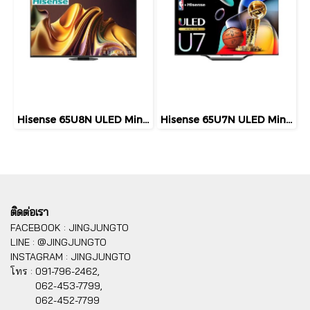
Hisense 65U8N ULED Mini LED Smart TV 65 นิ้ว 4K 144Hz Google TV ปี 2026
Hisense 65U7N ULED Mini LED Smart TV 65 นิ้ว 4K 144Hz Google TV ปี 2026
ติดต่อเรา
FACEBOOK : JINGJUNGTO
LINE : @JINGJUNGTO
INSTAGRAM : JINGJUNGTO
โทร :
091-796-2462,
062-453-7799,
062-452-7799