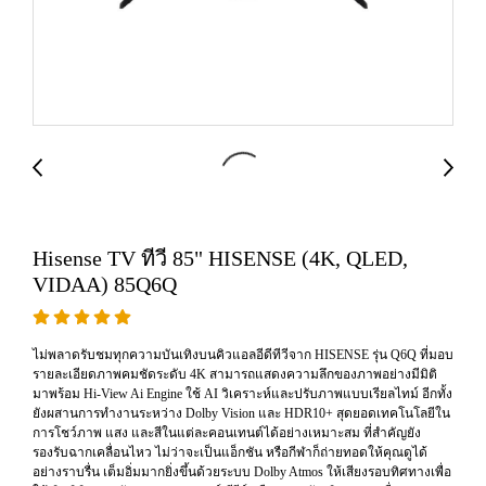
Hisense TV ทีวี 85" HISENSE (4K, QLED,
VIDAA) 85Q6Q
ไม่พลาดรับชมทุกความบันเทิงบนคิวแอลอีดีทีวีจาก HISENSE รุ่น Q6Q ที่มอบ
รายละเอียดภาพคมชัดระดับ 4K สามารถแสดงความลึกของภาพอย่างมีมิติ
มาพร้อม Hi-View Ai Engine ใช้ AI วิเคราะห์และปรับภาพแบบเรียลไทม์ อีกทั้ง
ยังผสานการทำงานระหว่าง Dolby Vision และ HDR10+ สุดยอดเทคโนโลยีใน
การโชว์ภาพ แสง และสีในแต่ละคอนเทนต์ได้อย่างเหมาะสม ที่สำคัญยัง
รองรับฉากเคลื่อนไหว ไม่ว่าจะเป็นแอ็กชัน หรือกีฬาก็ถ่ายทอดให้คุณดูได้
อย่างราบรื่น เต็มอิ่มมากยิ่งขึ้นด้วยระบบ Dolby Atmos ให้เสียงรอบทิศทางเพื่อ